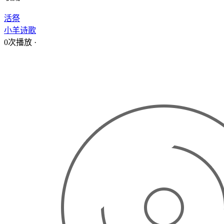
活祭
小羊诗歌
0次播放
·