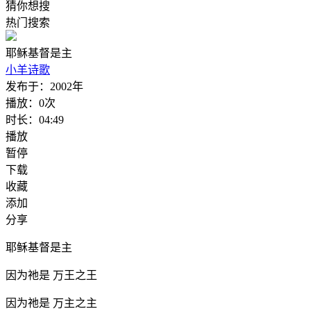
猜你想搜
热门搜索
耶稣基督是主
小羊诗歌
发布于：
2002年
播放：
0次
时长：
04:49
播放
暂停
下载
收藏
添加
分享
耶稣基督是主
因为祂是 万王之王
因为祂是 万主之主