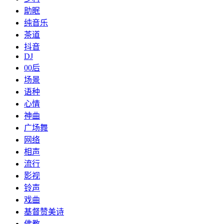
助眠
纯音乐
茶道
抖音
DJ
00后
场景
语种
心情
神曲
广场舞
网络
相声
流行
影视
铃声
戏曲
基督赞美诗
佛教