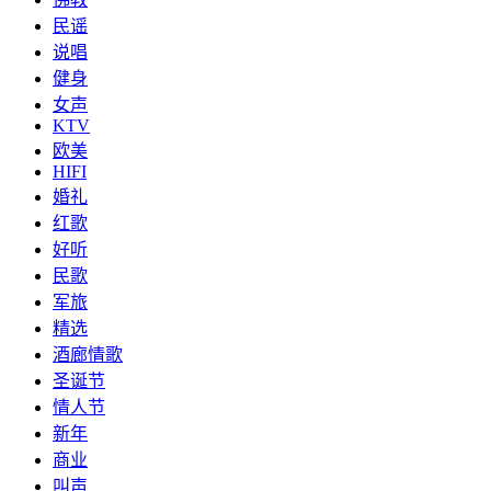
民谣
说唱
健身
女声
KTV
欧美
HIFI
婚礼
红歌
好听
民歌
军旅
精选
酒廊情歌
圣诞节
情人节
新年
商业
叫声