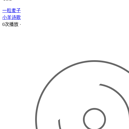
一粒麦子
小羊诗歌
0次播放
·