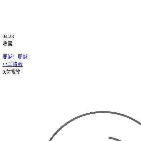
04:28
收藏
耶稣！耶稣！
小羊诗歌
0次播放
·