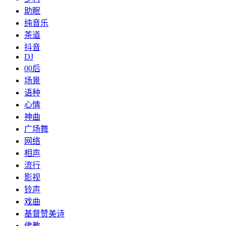
助眠
纯音乐
茶道
抖音
DJ
00后
场景
语种
心情
神曲
广场舞
网络
相声
流行
影视
铃声
戏曲
基督赞美诗
佛教