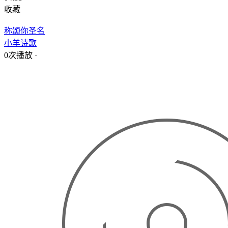
收藏
称颂你圣名
小羊诗歌
0次播放
·