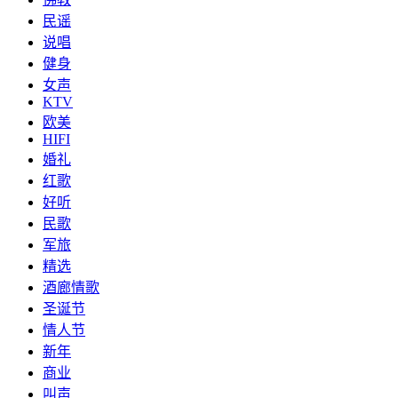
民谣
说唱
健身
女声
KTV
欧美
HIFI
婚礼
红歌
好听
民歌
军旅
精选
酒廊情歌
圣诞节
情人节
新年
商业
叫声