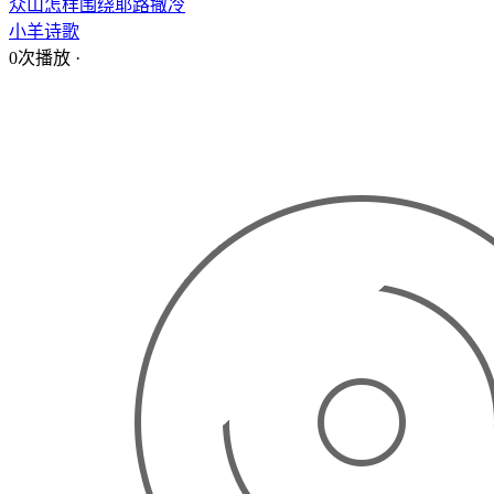
众山怎样围绕耶路撒冷
小羊诗歌
0次播放
·