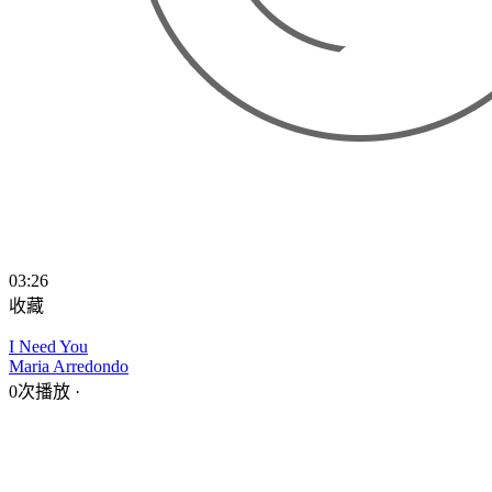
03:26
收藏
I Need You
Maria Arredondo
0次播放
·