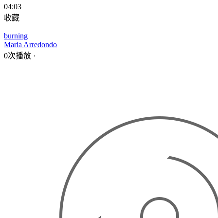
04:03
收藏
burning
Maria Arredondo
0次播放
·