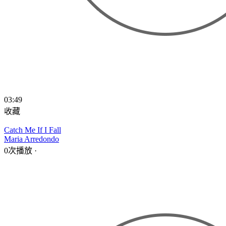
03:49
收藏
Catch Me If I Fall
Maria Arredondo
0次播放
·