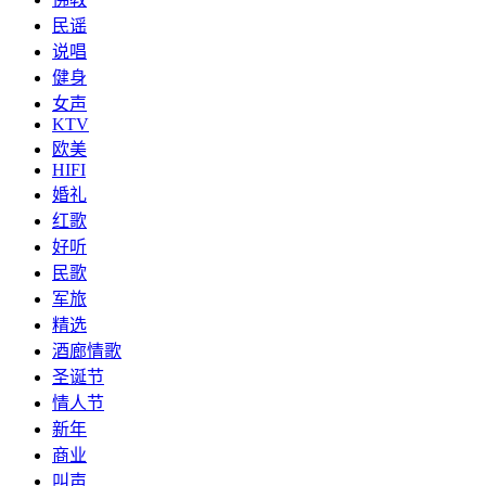
民谣
说唱
健身
女声
KTV
欧美
HIFI
婚礼
红歌
好听
民歌
军旅
精选
酒廊情歌
圣诞节
情人节
新年
商业
叫声