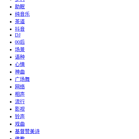
助眠
纯音乐
茶道
抖音
DJ
00后
场景
语种
心情
神曲
广场舞
网络
相声
流行
影视
铃声
戏曲
基督赞美诗
佛教