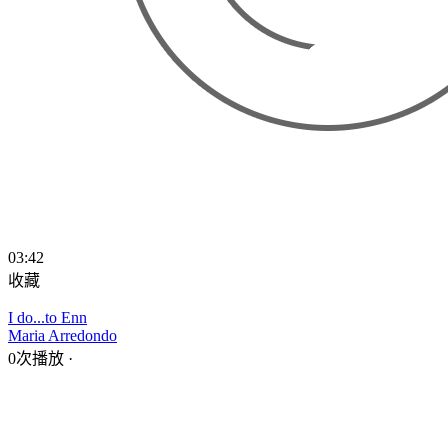
03:42
收藏
I do...to Enn
Maria Arredondo
0次播放
·