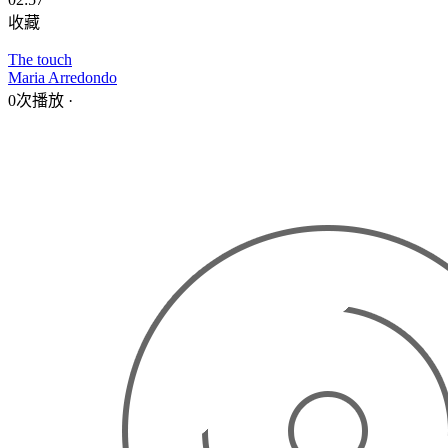
收藏
The touch
Maria Arredondo
0次播放
·