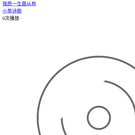
我愿一生跟从祢
小草诗歌
0次播放
·