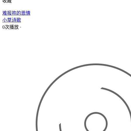
收藏
难报祢的恩情
小草诗歌
0次播放
·