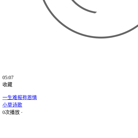
05:07
收藏
一生难报祢恩情
小草诗歌
0次播放
·