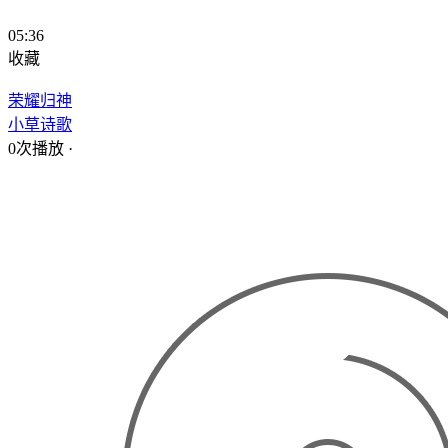
05:36
收藏
荣耀归神
小草诗歌
0次播放
·