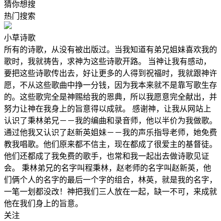
猜你想搜
热门搜索
小草诗歌
所有的诗歌，从没有被出版过。当我知道有弟兄姐妹喜欢我的
歌时，我就祷告，求神为这些诗歌开路。 当神让我有感动，
要把这些诗歌传出去，好让更多的人得到祝福时，我就跟神许
愿，不从这些歌曲中挣一分钱，因为我本来就不是靠写歌生存
的。这些歌完全是神赐给我的恩典，所以我愿意完全献出，并
努力让神在我身上的旨意得以成就。 感谢神，让我从网站上
认识了秉林弟兄－－我的编曲和录音师，他以半价为我做歌。
通过他我又认识了赵新英姐妹－－我的声乐指导老师，她免费
教我唱歌。他们原来都不信主，现在都成了很爱主的基督徒。
他们还都成了我免费的歌手，也常和我一起出去做诗歌见证
会。 秉林弟兄的名字叫程秉林，赵老师的名字叫赵新英，他
们俩个人的名字的最后一个字的组合，林英，就是我的名字，
一笔一划都没改！神把我们三人放在一起，缺一不可，来成就
他在我们身上的旨意。
关注