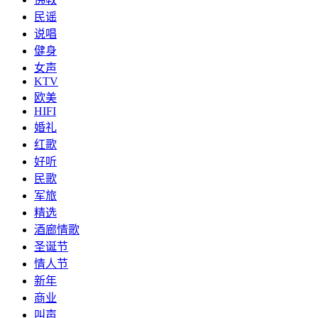
民谣
说唱
健身
女声
KTV
欧美
HIFI
婚礼
红歌
好听
民歌
军旅
精选
酒廊情歌
圣诞节
情人节
新年
商业
叫声