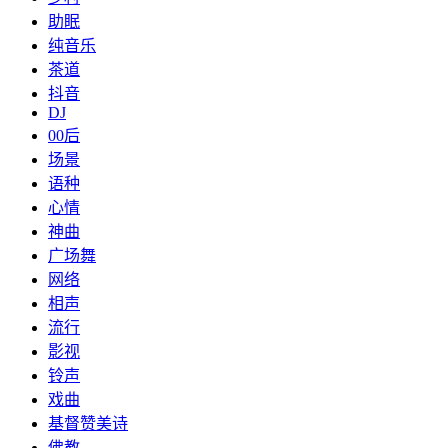
助眠
纯音乐
茶道
抖音
DJ
00后
场景
语种
心情
神曲
广场舞
网络
相声
流行
影视
铃声
戏曲
基督赞美诗
佛教