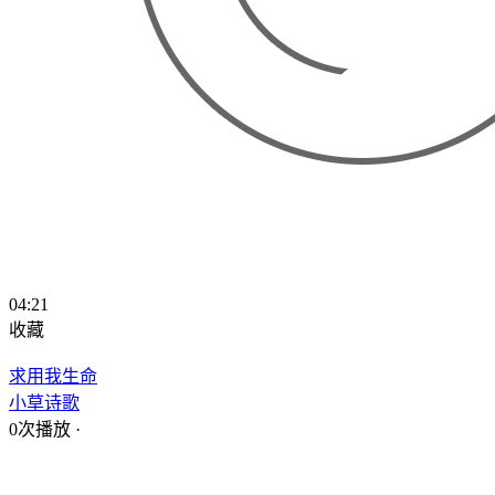
04:21
收藏
求用我生命
小草诗歌
0次播放
·