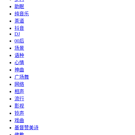
助眠
纯音乐
茶道
抖音
DJ
00后
场景
语种
心情
神曲
广场舞
网络
相声
流行
影视
铃声
戏曲
基督赞美诗
佛教