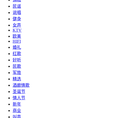
民谣
说唱
健身
女声
KTV
欧美
HIFI
婚礼
红歌
好听
民歌
军旅
精选
酒廊情歌
圣诞节
情人节
新年
商业
叫声