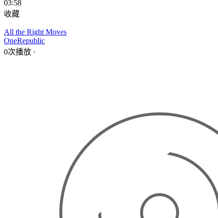
03:58
收藏
All the Right Moves
OneRepublic
0次播放
·