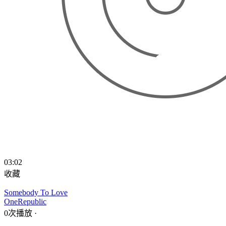
03:02
收藏
Somebody To Love
OneRepublic
0次播放
·