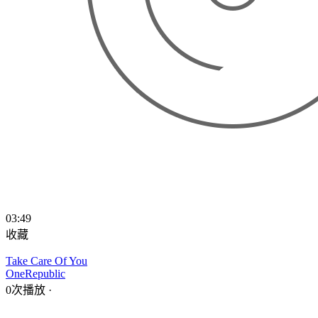
03:49
收藏
Take Care Of You
OneRepublic
0次播放
·