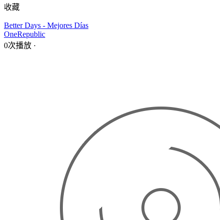
收藏
Better Days - Mejores Días
OneRepublic
0次播放
·