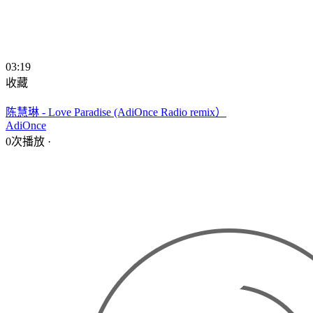
03:19
收藏
陈慧琳 - Love Paradise (AdiOnce Radio remix）
AdiOnce
0次播放
·