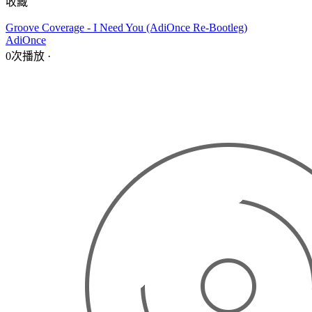
收藏
Groove Coverage - I Need You (AdiOnce Re-Bootleg)
AdiOnce
0次播放
·