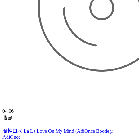
04:06
收藏
魔性口水 La La Love On My Mind (AdiOnce Bootleg)
AdiOnce