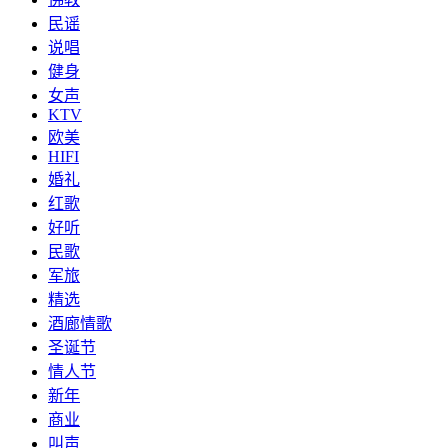
民谣
说唱
健身
女声
KTV
欧美
HIFI
婚礼
红歌
好听
民歌
军旅
精选
酒廊情歌
圣诞节
情人节
新年
商业
叫声