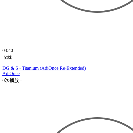
03:40
收藏
DG & S - Titanium (AdiOnce Re-Extended)
AdiOnce
0次播放
·