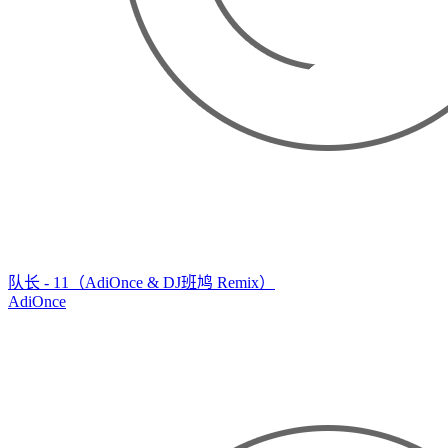
队长 - 11（AdiOnce & DJ班鸠 Remix）
AdiOnce