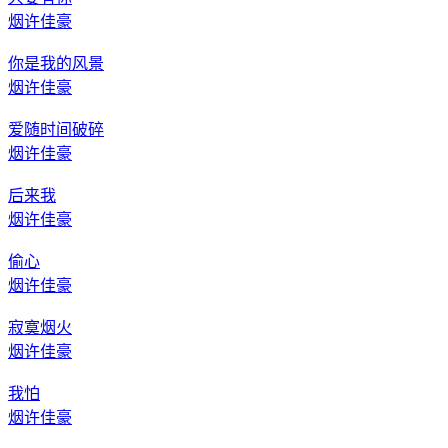
烟许佳豪
你是我的风景
烟许佳豪
爱随时间破碎
烟许佳豪
后来我
烟许佳豪
偷心
烟许佳豪
寂寞烟火
烟许佳豪
我怕
烟许佳豪