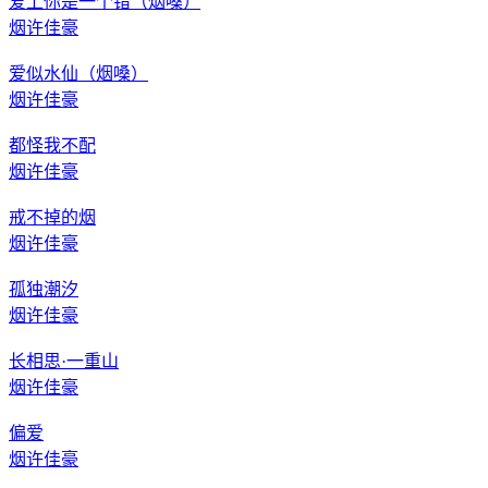
爱上你是一个错（烟嗓）
烟许佳豪
爱似水仙（烟嗓）
烟许佳豪
都怪我不配
烟许佳豪
戒不掉的烟
烟许佳豪
孤独潮汐
烟许佳豪
长相思·一重山
烟许佳豪
偏爱
烟许佳豪