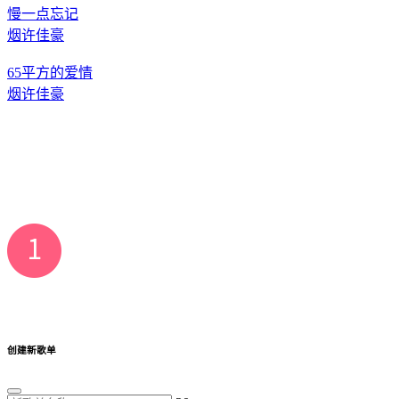
慢一点忘记
烟许佳豪
65平方的爱情
烟许佳豪
创建新歌单