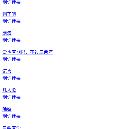
烟许佳豪
删了吧
烟许佳豪
两清
烟许佳豪
爱也有期限，不过三两年
烟许佳豪
诺言
烟许佳豪
凡人歌
烟许佳豪
晚婚
烟许佳豪
只要有你