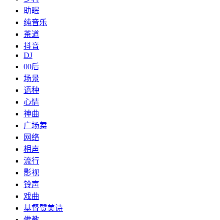
助眠
纯音乐
茶道
抖音
DJ
00后
场景
语种
心情
神曲
广场舞
网络
相声
流行
影视
铃声
戏曲
基督赞美诗
佛教