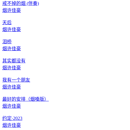
戒不掉的烟 (伴奏)
烟许佳豪
天后
烟许佳豪
泪桥
烟许佳豪
其实都没有
烟许佳豪
我有一个朋友
烟许佳豪
最好的安排（烟嗓版）
烟许佳豪
约定·2023
烟许佳豪