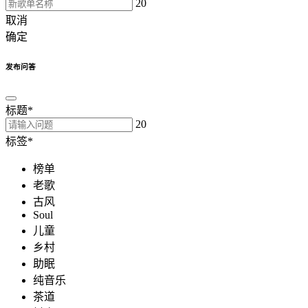
20
取消
确定
发布问答
标题
*
20
标签
*
榜单
老歌
古风
Soul
儿童
乡村
助眠
纯音乐
茶道