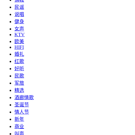
民谣
说唱
健身
女声
KTV
欧美
HIFI
婚礼
红歌
好听
民歌
军旅
精选
酒廊情歌
圣诞节
情人节
新年
商业
叫声