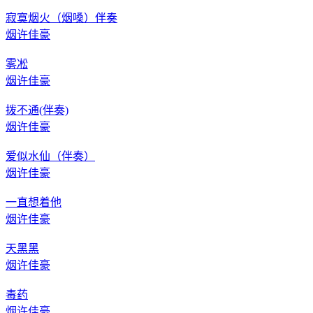
寂寞烟火（烟嗓）伴奏
烟许佳豪
雾凇
烟许佳豪
拨不通(伴奏)
烟许佳豪
爱似水仙（伴奏）
烟许佳豪
一直想着他
烟许佳豪
天黑黑
烟许佳豪
毒药
烟许佳豪