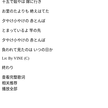
十五で姐やは 嫁に行き
お里のたよりも 絶えはてた
夕やけ小やけの 赤とんぼ
とまっているよ 竿の先
夕やけ小やけの 赤とんぼ
負われて見たのは いつの日か
Lrc By VINE (C)
終わり
查看完整歌词
相关推荐
播放全部