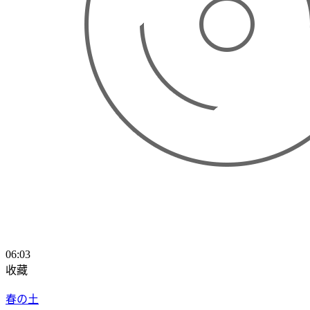
06:03
收藏
春の土