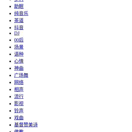
助眠
纯音乐
茶道
抖音
DJ
00后
场景
语种
心情
神曲
广场舞
网络
相声
流行
影视
铃声
戏曲
基督赞美诗
佛教