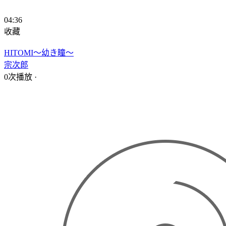
04:36
收藏
HITOMI～幼き瞳～
宗次郎
0次播放
·