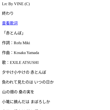
Lrc By VINE (C)
終わり
查看歌词
「赤とんぼ」
作詞∶Rofu Miki
作曲∶Kosaku Yamada
歌∶EXILE ATSUSHI
夕やけ小やけの 赤とんぼ
負われて見たのは いつの日か
山の畑の 桑の実を
小篭に摘んだは まぼろしか