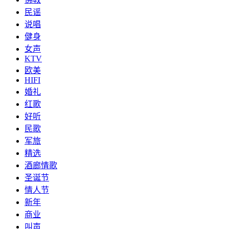
民谣
说唱
健身
女声
KTV
欧美
HIFI
婚礼
红歌
好听
民歌
军旅
精选
酒廊情歌
圣诞节
情人节
新年
商业
叫声