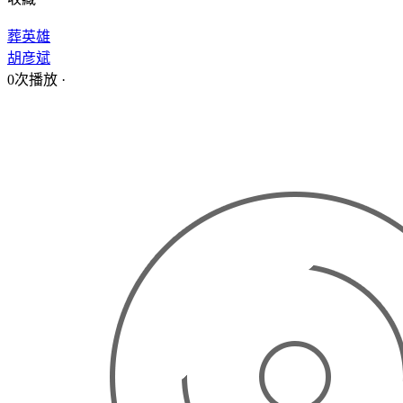
葬英雄
胡彦斌
0次播放
·