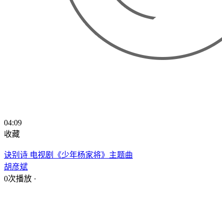
04:09
收藏
诀别诗 电视剧《少年杨家将》主题曲
胡彦斌
0次播放
·