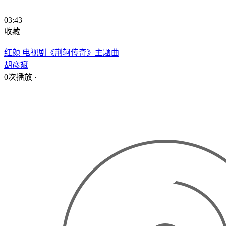
03:43
收藏
红颜 电视剧《荆轲传奇》主题曲
胡彦斌
0次播放
·