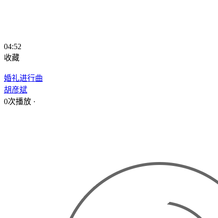
04:52
收藏
婚礼进行曲
胡彦斌
0次播放
·