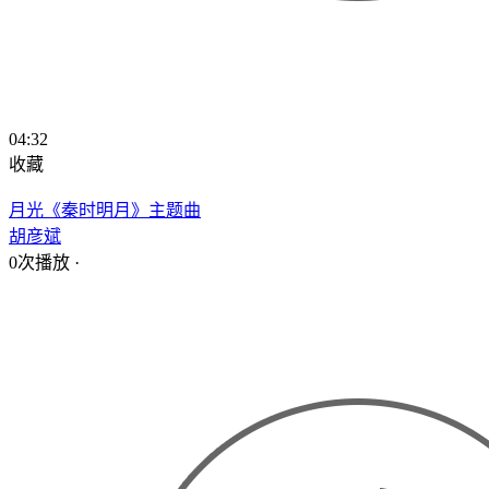
04:32
收藏
月光《秦时明月》主题曲
胡彦斌
0次播放
·