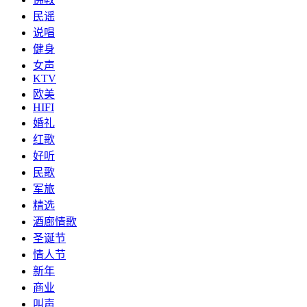
民谣
说唱
健身
女声
KTV
欧美
HIFI
婚礼
红歌
好听
民歌
军旅
精选
酒廊情歌
圣诞节
情人节
新年
商业
叫声