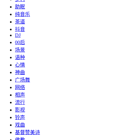
助眠
纯音乐
茶道
抖音
DJ
00后
场景
语种
心情
神曲
广场舞
网络
相声
流行
影视
铃声
戏曲
基督赞美诗
佛教