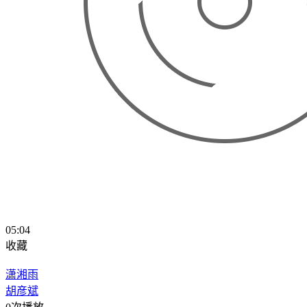
05:04
收藏
潇湘雨
胡彦斌