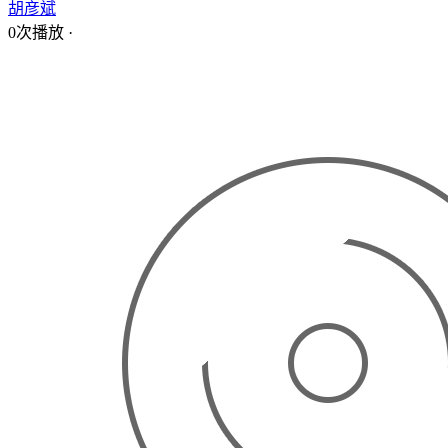
胡彦斌
0次播放
·