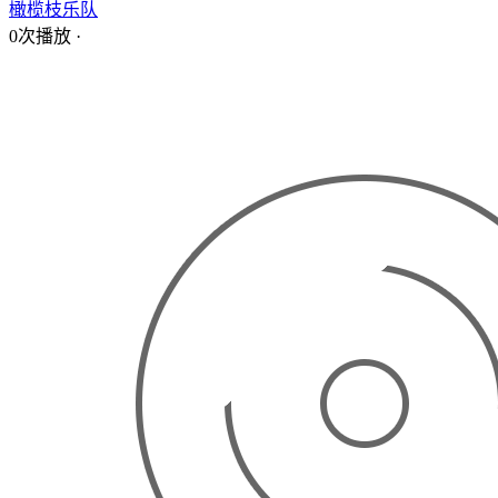
橄榄枝乐队
0次播放
·