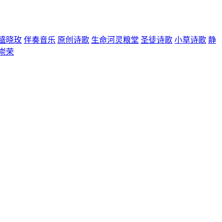
盛晓玫
伴奏音乐
原创诗歌
生命河灵粮堂
圣徒诗歌
小草诗歌
静
崇荣