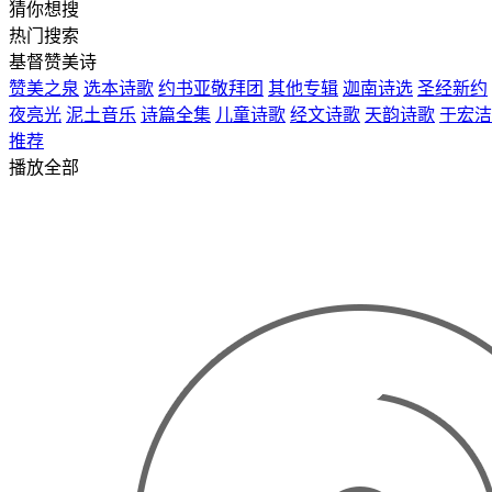
猜你想搜
热门搜索
基督赞美诗
赞美之泉
选本诗歌
约书亚敬拜团
其他专辑
迦南诗选
圣经新约
夜亮光
泥土音乐
诗篇全集
儿童诗歌
经文诗歌
天韵诗歌
于宏洁
推荐
播放全部