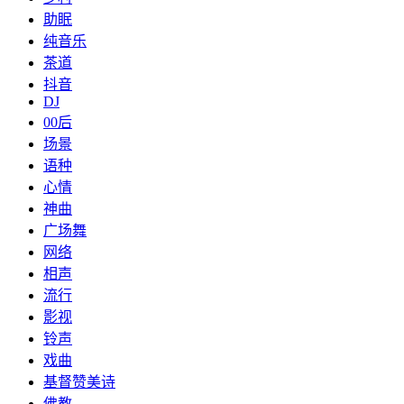
助眠
纯音乐
茶道
抖音
DJ
00后
场景
语种
心情
神曲
广场舞
网络
相声
流行
影视
铃声
戏曲
基督赞美诗
佛教