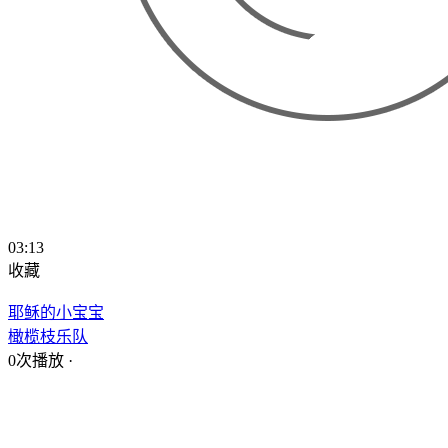
03:13
收藏
耶稣的小宝宝
橄榄枝乐队
0次播放
·