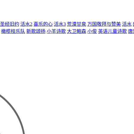
圣经旧约
活水2
喜乐的心
活水3
荒漠甘泉
万国敬拜与赞美
活水
橄榄枝乐队
新歌颂扬
小羊诗歌
大卫鲍森
小俊
英语儿童诗歌
唐