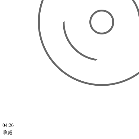
04:26
收藏