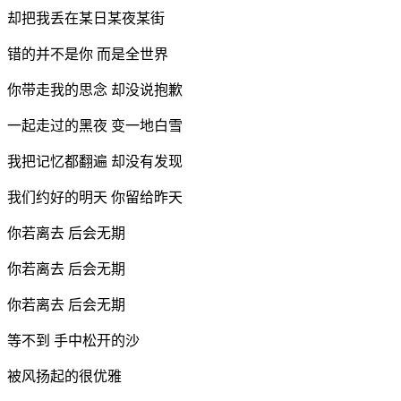
却把我丢在某日某夜某街
错的并不是你 而是全世界
你带走我的思念 却没说抱歉
一起走过的黑夜 变一地白雪
我把记忆都翻遍 却没有发现
我们约好的明天 你留给昨天
你若离去 后会无期
你若离去 后会无期
你若离去 后会无期
等不到 手中松开的沙
被风扬起的很优雅