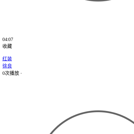
04:07
收藏
红装
徐良
0次播放
·