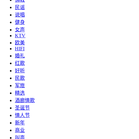
民谣
说唱
健身
女声
KTV
欧美
HIFI
婚礼
红歌
好听
民歌
军旅
精选
酒廊情歌
圣诞节
情人节
新年
商业
叫声