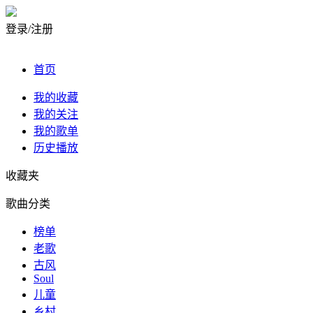
登录/注册
首页
我的收藏
我的关注
我的歌单
历史播放
收藏夹
歌曲分类
榜单
老歌
古风
Soul
儿童
乡村