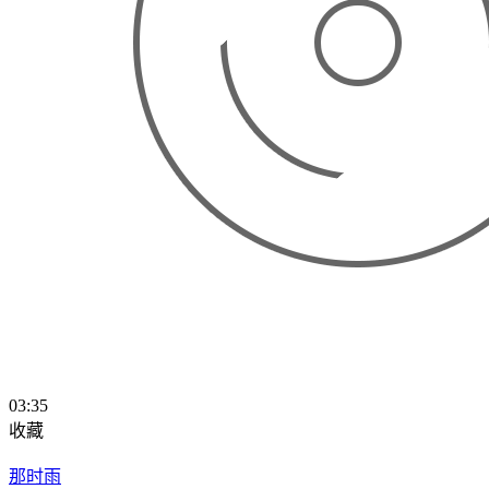
03:35
收藏
那时雨