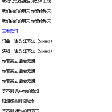
我把记忆都翻遍 却没有发现
我们约好的明天 你留给昨天
我们约好的明天 你留给昨天
查看歌词
词曲：徐良 汪苏泷（Silence）
演唱：徐良 汪苏泷（Silence）
你若离去 后会无期
你若离去 后会无期
你若离去 后会无期
等不到 风中你的脸颊
眼泪都美到很融洽
等不到 掩饰的雨落下