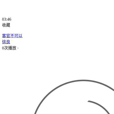
03:46
收藏
客官不可以
徐良
0次播放
·