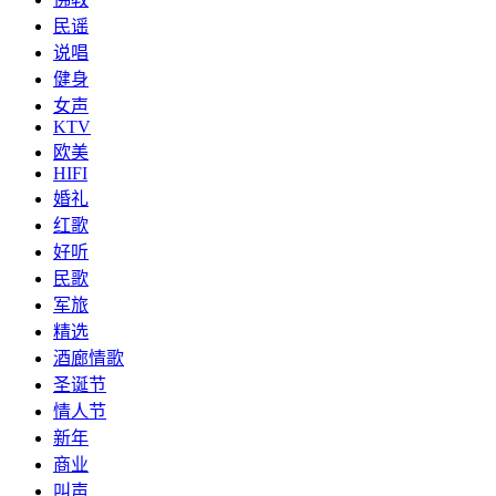
民谣
说唱
健身
女声
KTV
欧美
HIFI
婚礼
红歌
好听
民歌
军旅
精选
酒廊情歌
圣诞节
情人节
新年
商业
叫声