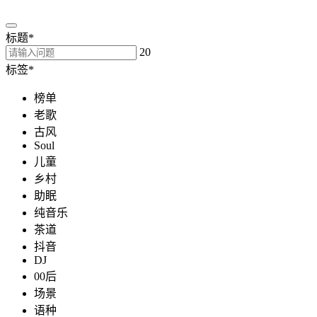
标题
*
20
标签
*
榜单
老歌
古风
Soul
儿童
乡村
助眠
纯音乐
茶道
抖音
DJ
00后
场景
语种