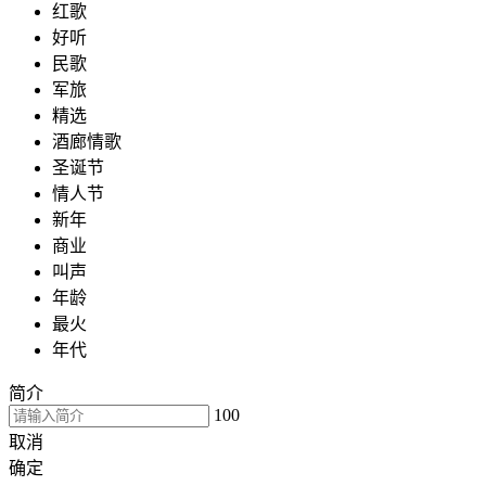
红歌
好听
民歌
军旅
精选
酒廊情歌
圣诞节
情人节
新年
商业
叫声
年龄
最火
年代
简介
100
取消
确定