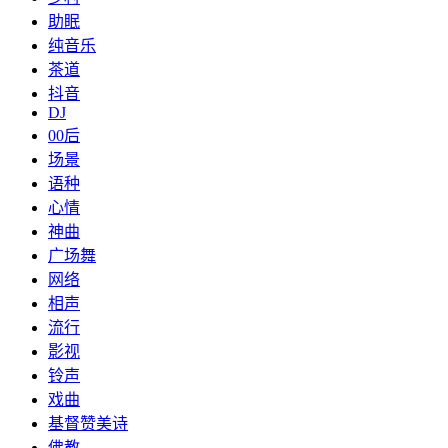
助眠
纯音乐
茶道
抖音
DJ
00后
场景
语种
心情
神曲
广场舞
网络
相声
流行
影视
铃声
戏曲
基督赞美诗
佛教