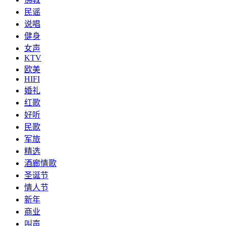
民谣
说唱
健身
女声
KTV
欧美
HIFI
婚礼
红歌
好听
民歌
军旅
精选
酒廊情歌
圣诞节
情人节
新年
商业
叫声