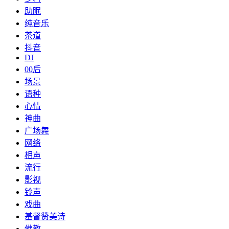
助眠
纯音乐
茶道
抖音
DJ
00后
场景
语种
心情
神曲
广场舞
网络
相声
流行
影视
铃声
戏曲
基督赞美诗
佛教