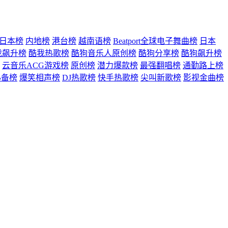
日本榜
内地榜
港台榜
越南语榜
Beatport全球电子舞曲榜
日本
我飙升榜
酷我热歌榜
酷狗音乐人原创榜
酷狗分享榜
酷狗飙升榜
云音乐ACG游戏榜
原创榜
潜力爆款榜
最强翻唱榜
通勤路上榜
必备榜
爆笑相声榜
DJ热歌榜
快手热歌榜
尖叫新歌榜
影视金曲榜