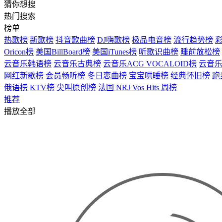
猜你想搜
热门搜索
榜单
热歌榜
新歌榜
抖音歌曲榜
DJ嗨歌榜
极品电音榜
流行趋势榜
Oricon榜
美国BillBoard榜
美国iTunes榜
听歌识曲榜
睡前放松榜
云音乐韩语榜
云音乐古典榜
云音乐ACG VOCALOID榜
云音乐
网红新歌榜
会员畅听榜
冬日恋曲榜
宝宝哄睡榜
经典怀旧榜
跑
俄语榜
KTV榜
尖叫原创榜
法国 NRJ Vos Hits 周榜
推荐
播放全部