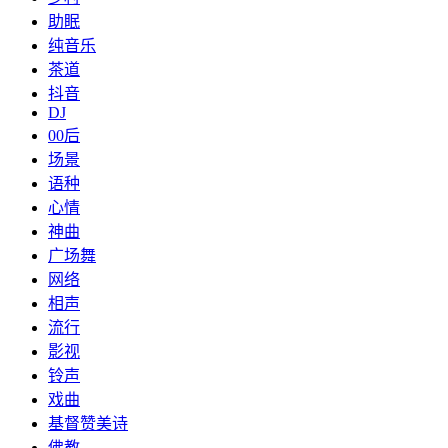
助眠
纯音乐
茶道
抖音
DJ
00后
场景
语种
心情
神曲
广场舞
网络
相声
流行
影视
铃声
戏曲
基督赞美诗
佛教