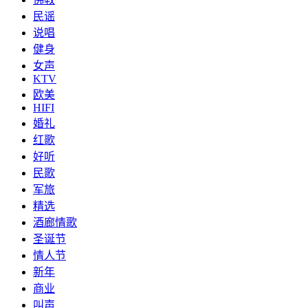
民谣
说唱
健身
女声
KTV
欧美
HIFI
婚礼
红歌
好听
民歌
军旅
精选
酒廊情歌
圣诞节
情人节
新年
商业
叫声