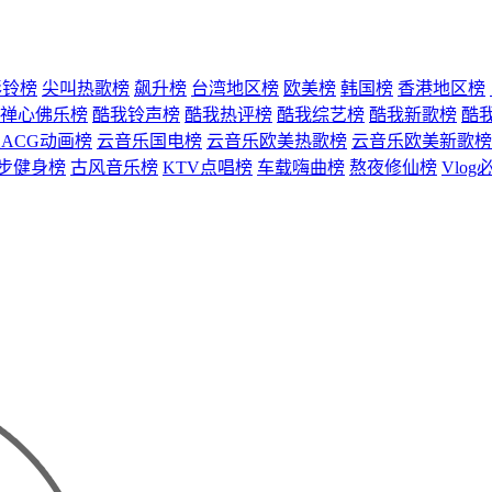
彩铃榜
尖叫热歌榜
飙升榜
台湾地区榜
欧美榜
韩国榜
香港地区榜
禅心佛乐榜
酷我铃声榜
酷我热评榜
酷我综艺榜
酷我新歌榜
酷
ACG动画榜
云音乐国电榜
云音乐欧美热歌榜
云音乐欧美新歌榜
步健身榜
古风音乐榜
KTV点唱榜
车载嗨曲榜
熬夜修仙榜
Vlog